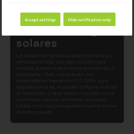
Accept settings
Hide notification only
Cableadas y
solares
Las balizas más sencillas pueden funcionar por
alimentación solar, con bajo consumo para
señalizar durante toda la noche en modo fijo o
intermitente. Otras, más potentes son
alimentadas en baja tensión (12-24Vdc) para
seguridad en la vía, se puede configurar el modo
de iluminación y hacer efectos (cascada) con el
controlador. Las más resistentes se pueden
instalar en el carril pues pueden soportar el paso
de tráfico pesado.