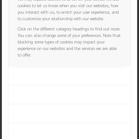
baliza es extremadamente sencilla pudiendo
cookies to let us know when you visit our websites, how
completarse en segundos sin que el sistema
you interact with us, to enrich your user experience, and
entero deje de funcionar en ningún momento.
to customize your relationship with our website.
Todos los accesorios, herramientas y asesoría
para una correcta instalación a disposición del
Click on the different category headings to find out more.
cliente.
You can also change some of your preferences. Note that
blocking some types of cookies may impact your
experience on our websites and the services we are able
to offer.
Essential Website Cookies
Google Analytics Cookies
Other external services
Privacy Policy